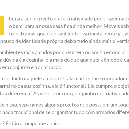
hega a ser incrível o que a criatividade pode fazer nã
o bem, para a nossa casa fica ainda melhor. Móveis so
transformar qualquer ambiente isso muita gente já sab
pouco de identidade própria deixa tudo ainda mais diverti
ambientes mais amados por quem tem ou sonha em incluir
m dúvida é a cozinha, ela mais do que qualquer cômodo é ca
o em conjunto e a admiração.
em incluído naquele ambiente fala muito sobre o morador e
 armário da sua cozinha, ele é funcional? Ele cumpre o obj
oda a diferença? As vezes com um pouquinho de criatividad
o nisso, separamos alguns projetos que possuem um toque
 nada tradicional de se organizar tudo com armários difer
r? Então acompanhe abaixo: