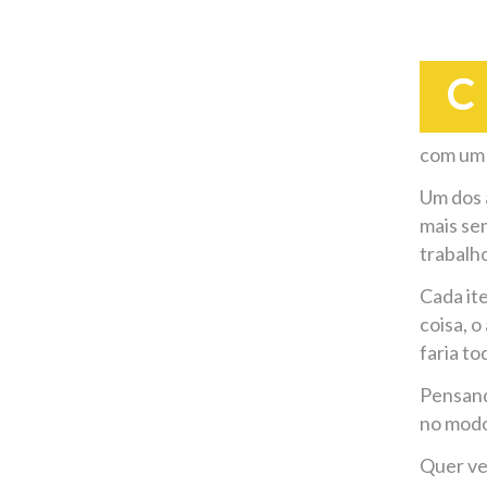
C
com um 
Um dos 
mais se
trabalh
Cada it
coisa, o
faria t
Pensand
no modo
Quer ve