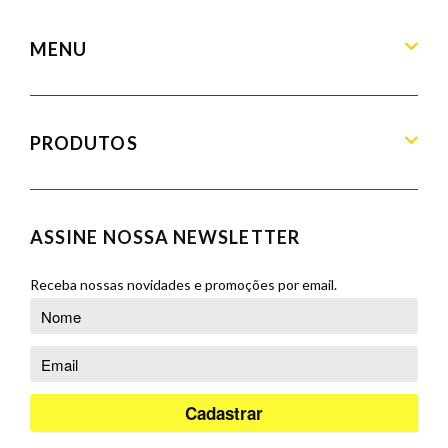
contato@armandamoveis.com.br
MENU
Home
Sobre
PRODUTOS
Produtos
Blog
Aparadores
Contato
Balcões
ASSINE NOSSA NEWSLETTER
Orçamento
Banquetas
Cadeiras
Receba nossas novidades e promoções por email.
Complementos
Cristaleiras
Poltronas
Puffs
Racks e Painéis
Salas de Jantar