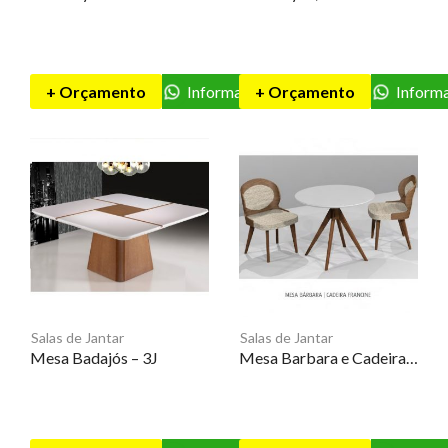
+ Orçamento
Informações
+ Orçamento
Inform
Salas de Jantar
Salas de Jantar
Mesa Badajós – 3J
Mesa Barbara e Cadeiras Francine – MT