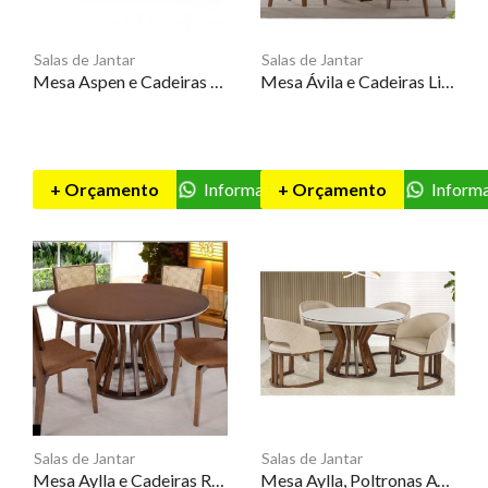
Salas de Jantar
Salas de Jantar
Mesa Aspen e Cadeiras Juno – AS
Mesa Ávila e Cadeiras Libri – 3J
+ Orçamento
Informações
+ Orçamento
Inform
Salas de Jantar
Salas de Jantar
Mesa Aylla e Cadeiras Rio – DM
Mesa Aylla, Poltronas Aylla e Poltronas Ametista – DM