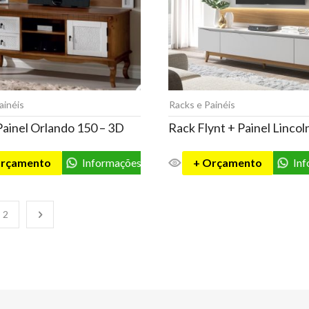
ainéis
Racks e Painéis
Painel Orlando 150 – 3D
Rack Flynt + Painel Lincol
Orçamento
Informações
+ Orçamento
In
2