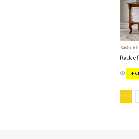
Racks e P
Rack e 
+ 
1