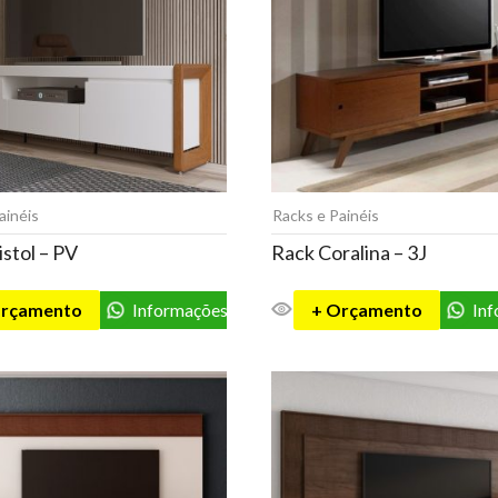
ainéis
Racks e Painéis
istol – PV
Rack Coralina – 3J
Orçamento
Informações
+ Orçamento
In