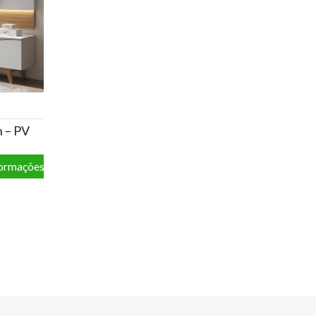
n – PV
formações