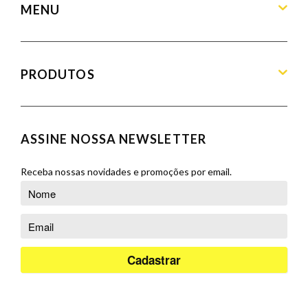
MENU
Home
Sobre
PRODUTOS
Produtos
Blog
Aparadores
Contato
Balcões
ASSINE NOSSA NEWSLETTER
Orçamento
Banquetas
Cadeiras
Receba nossas novidades e promoções por email.
Complementos
Cristaleiras
Poltronas
Puffs
Racks e Painéis
Salas de Jantar
Sofás