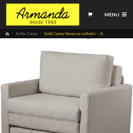
Skip
to
MENU
content
|
Sofás Cama
|
Sofá Cama Vanessa solteiro – JL