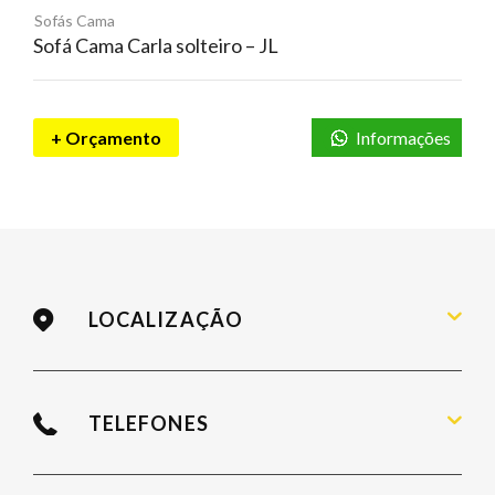
Sofás Cama
Sofá Cama Carla solteiro – JL
+ Orçamento
Informações
LOCALIZAÇÃO
Rua Fúlvio Aducci, 736 / Estreito
Florianópolis – SC / 88075-000
TELEFONES
(48) 3244.6691