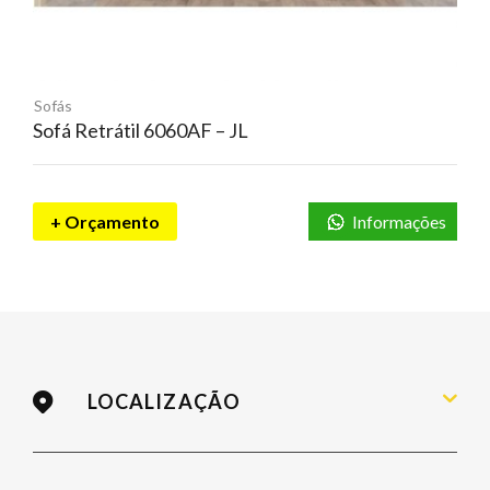
Sofás
Sofá Retrátil 6060AF – JL
+ Orçamento
Informações
LOCALIZAÇÃO
Rua Fúlvio Aducci, 736 / Estreito
Florianópolis – SC / 88075-000