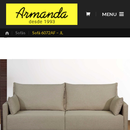
Skip
to
MENU
content
|
Sofás
|
Sofá 6072AF – JL