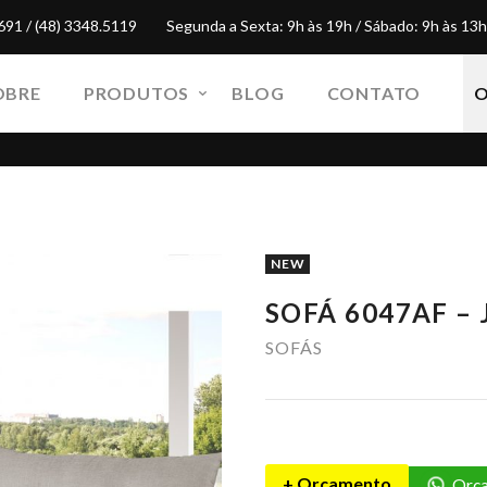
691 / (48) 3348.5119
Segunda a Sexta: 9h às 19h / Sábado: 9h às 13h
OBRE
PRODUTOS
BLOG
CONTATO
NEW
SOFÁ 6047AF – 
SOFÁS
+ Orçamento
Orça