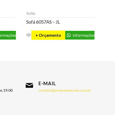
Sofás
Sofás
Sofá 6057AS – JL
Sofá
formações
+ Orçamento
Informações
E-MAIL
às 19:00
contato@armandamoveis.com.br