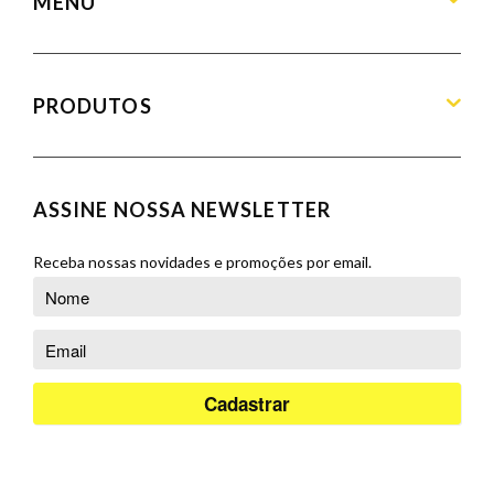
MENU
Home
Sobre
PRODUTOS
Produtos
Blog
Aparadores
Contato
Balcões
ASSINE NOSSA NEWSLETTER
Orçamento
Banquetas
Cadeiras
Receba nossas novidades e promoções por email.
Complementos
Cristaleiras
Poltronas
Puffs
Racks e Painéis
Salas de Jantar
Sofás