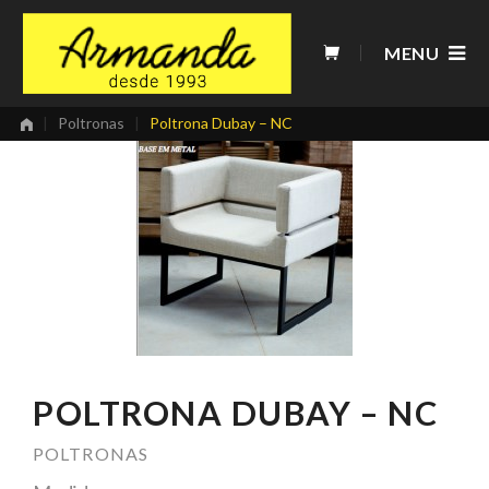
Skip
to
MENU
content
|
Poltronas
|
Poltrona Dubay – NC
POLTRONA DUBAY – NC
POLTRONAS