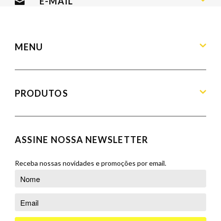
E-MAIL
contato@armandamoveis.com.br
MENU
Home
Sobre
PRODUTOS
Produtos
Blog
Aparadores
Contato
Balcões
ASSINE NOSSA NEWSLETTER
Orçamento
Banquetas
Cadeiras
Receba nossas novidades e promoções por email.
Complementos
Cristaleiras
Poltronas
Puffs