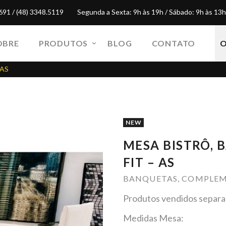
691 / (48) 3348.5119
Segunda a Sexta: 9h às 19h / Sábado: 9h às 13h
OBRE
PRODUTOS
BLOG
CONTATO
 AS
NEW
MESA BISTRÔ, 
FIT – AS
BANQUETAS
,
COMPLEM
Produtos vendidos separ
Medidas Mesa: