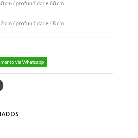
 60 cm / profundidade 60 cm
 42 cm / profundidade 48 cm
mento via Whatsapp
In
Pinterest
NADOS
N