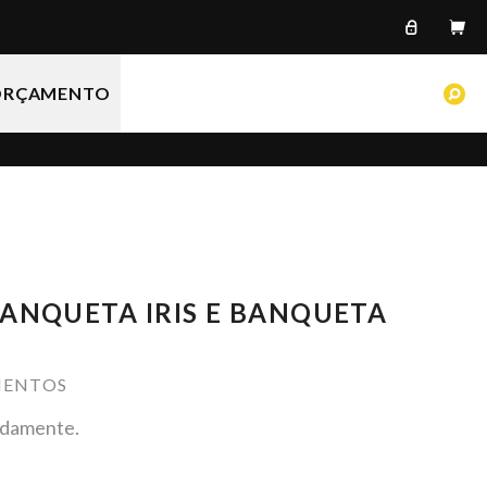
ORÇAMENTO
S
P
BANQUETA IRIS E BANQUETA
ENTOS
adamente.