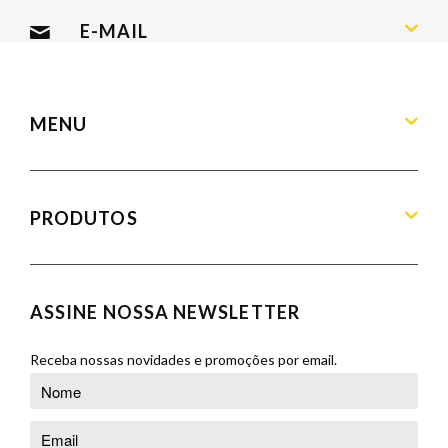
Sábado: 09:00 às 13:00
E-MAIL
contato@armandamoveis.com.br
MENU
Home
Sobre
PRODUTOS
Produtos
Blog
Aparadores
Contato
Balcões
ASSINE NOSSA NEWSLETTER
Orçamento
Banquetas
Cadeiras
Receba nossas novidades e promoções por email.
Complementos
Cristaleiras
Poltronas